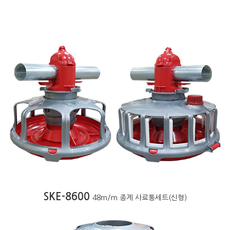
SKE-8600
48m/m 종계 사료통세트(신형)