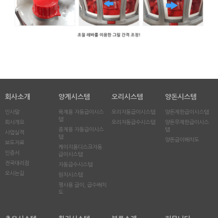
회사소개
양계시스템
오리시스템
양돈시스템
인사말
육계용 자동급이시스
오리자동급이시스템
양돈제한급이시스템
템
회사개요
오리자동급수시스템
양돈무제한급이시스
종계용 자동급이시스
템
사업실적
템
양돈급이배치도
보도자료
케이지용디스크자동
인증서
급이시스템
전국대리점
자동급수시스템
오시는길
원치시스템
평사용 급이, 급수배치
도