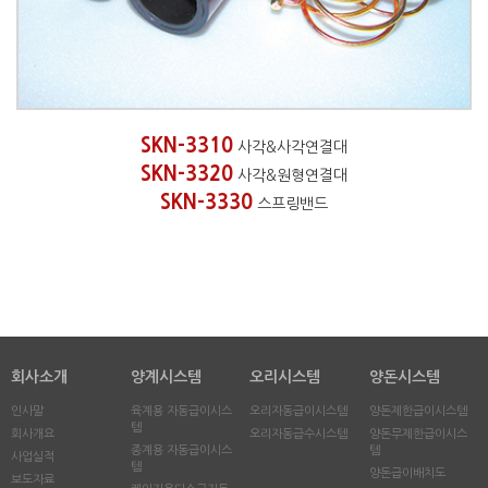
SKN-3310
사각&사각연결대
SKN-3320
사각&원형연결대
SKN-3330
스프링밴드
회사소개
양계시스템
오리시스템
양돈시스템
인사말
육계용 자동급이시스
오리자동급이시스템
양돈제한급이시스템
템
회사개요
오리자동급수시스템
양돈무제한급이시스
종계용 자동급이시스
템
사업실적
템
양돈급이배치도
보도자료