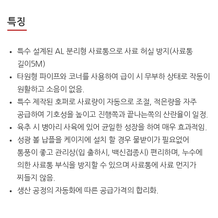
특징
특수 설계된 AL 분리형 사료통으로 사료 허실 방지(사료통
길이5M)
타원형 파이프와 코너를 사용하여 급이 시 무부하 상태로 작동이
원활하고 소음이 없음.
특수 제작된 호퍼로 사료량이 자동으로 조절, 적은량을 자주
공급하여 기호성을 높이고 진행쪽과 끝나는쪽의 산란율이 일정.
육추 시 병아리 사육에 있어 균일한 성장을 하여 매우 효과적임.
성광 볼 납플을 케이지에 설치 할 경우 물받이가 필요없어
통풍이 좋고 관리상(입 출하시, 백신접종시) 편리하며, 누수에
의한 사료통 부식을 방지할 수 있으며 사료통에 사료 먼지가
찌들지 않음.
생산 공정의 자동화에 따른 공급가격의 합리화.